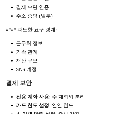
결제 수단 인증
주소 증명 (일부)
#### 과도한 요구 경계:
근무처 정보
가족 관계
재산 규모
SNS 계정
결제 보안
전용 계좌 사용
: 주 계좌와 분리
카드 한도 설정
: 일일 한도
⚠️
이체 알림 설정
: 즉시 감지