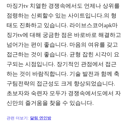
마징가tv 치열한 경쟁속에서도 언제나 상위를
점령하는 신뢰할수 있는 사이트입니다.의 형
태도 진화하고 있습니다. 라이브스코어apk마
징가tv에 대해 궁금한 점은 바로바로 해결하고
넘어가는 편이 좋습니다. 마음의 여유를 갖고
접근하는 것이 좋습니다. 균형 잡힌 시각이 요
구되는 시점입니다. 장기적인 관점에서 접근
하는 것이 바람직합니다. 기술 발전과 함께 축
구팀전략의 접근성도 크게 향상되었습니다.
초보자와 숙련자 모두가 경쟁속에서도에서 자
신만의 즐거움을 찾을 수 있습니다.
관련 더보기:
달링 연인방