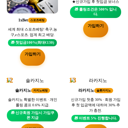
★신규가입 후 첫입금 보너스
🎁 롤링조건은 500% 입니
다.
1xBet
스포츠베팅
가입하기
세계 최대 스포츠베팅! 축구,농
구,e스포츠. 업계 최고 배당.
🎁 첫입금100%(최대€130)
가입하기
12
13
솔카지노
라카지노
카지노베팅
슬롯카지노
솔카지노 특별한 이벤트 · 개인
신규가입 첫충 30% · 회원 가입
롤링 콤프 0.6% 지급.
후 첫 입금액에 대하여 30% 추
가 충전.
🎁 신규회원 가입시 가입쿠
폰 지급
🎁 이벤트 5% 진행합니다.