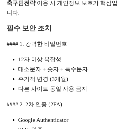
축구팀전략
이용 시 개인정보 보호가 핵심입
니다.
필수 보안 조치
#### 1. 강력한 비밀번호
12자 이상 복잡성
대소문자 + 숫자 + 특수문자
주기적 변경 (3개월)
다른 사이트 동일 사용 금지
#### 2. 2차 인증 (2FA)
Google Authenticator