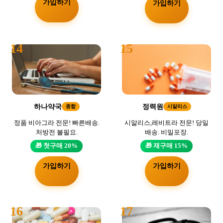
가입하기
가입하기
14
15
하나약국
정력원
종합
시알리스
정품 비아그라 전문! 빠른배송.
시알리스,레비트라 전문! 당일
처방전 불필요.
배송. 비밀포장.
🎁 첫구매 20%
🎁 재구매 15%
가입하기
가입하기
16
17