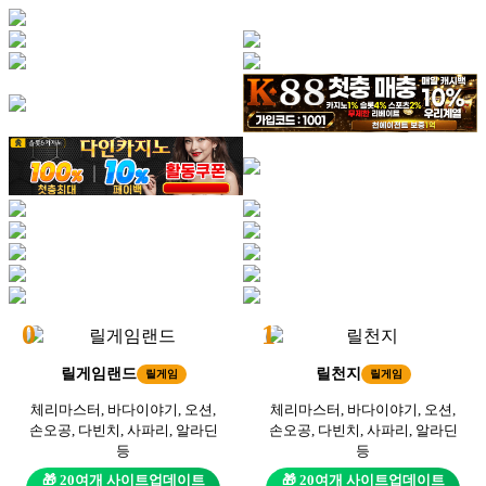
0
1
릴게임랜드
릴천지
릴게임
릴게임
체리마스터, 바다이야기, 오션,
체리마스터, 바다이야기, 오션,
손오공, 다빈치, 사파리, 알라딘
손오공, 다빈치, 사파리, 알라딘
등
등
🎁 20여개 사이트업데이트
🎁 20여개 사이트업데이트