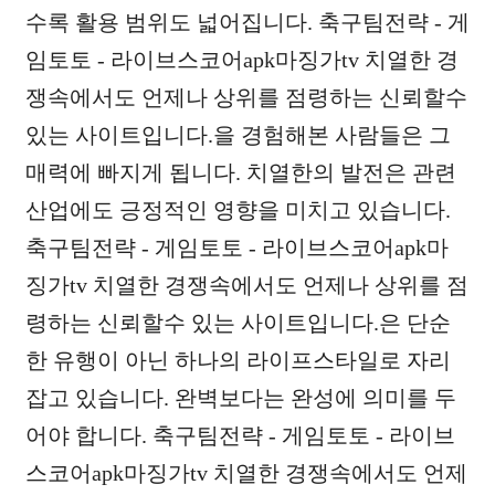
수록 활용 범위도 넓어집니다. 축구팀전략 - 게
임토토 - 라이브스코어apk마징가tv 치열한 경
쟁속에서도 언제나 상위를 점령하는 신뢰할수
있는 사이트입니다.을 경험해본 사람들은 그
매력에 빠지게 됩니다. 치열한의 발전은 관련
산업에도 긍정적인 영향을 미치고 있습니다.
축구팀전략 - 게임토토 - 라이브스코어apk마
징가tv 치열한 경쟁속에서도 언제나 상위를 점
령하는 신뢰할수 있는 사이트입니다.은 단순
한 유행이 아닌 하나의 라이프스타일로 자리
잡고 있습니다. 완벽보다는 완성에 의미를 두
어야 합니다. 축구팀전략 - 게임토토 - 라이브
스코어apk마징가tv 치열한 경쟁속에서도 언제