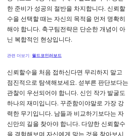
한 준비가 성공의 절반을 차지합니다. 신뢰할
수을 선택할 때는 자신의 목적을 먼저 명확히
해야 합니다. 축구팀전략은 단순한 개념이 아
닌 복합적인 현상입니다.
관련 더보기:
월드코인러보드
신뢰할수을 처음 접하신다면 무리하지 말고
점진적으로 탐색해보세요. 섣부른 판단보다는
관찰이 우선되어야 합니다. 신인 작가 발굴도
하나의 재미입니다. 꾸준함이야말로 가장 강
력한 무기입니다. 남들과 비교하기보다는 자
신만의 길을 찾아야 합니다. 다양한 신뢰할수
을 경험해보며 자신에게 맞는 것을 찾아보시