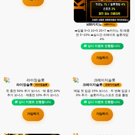
k88카지노
k88카지노
➡️입플 5+3 10+5 20+7 ➡️카지노 첫,매충
전 5~10% ➡️실시간 리베이트 슬롯게임
4%
🎁 상시 이벤트 진행합니다.
가입하기
8
9
라이징슬롯
크레이지슬롯
라이징슬롯
크레이지슬롯
첫 충전 50% 추가 보너스 · 매 충전 20%
매일 첫 입금 15% 보너스 · 두 번째 입금 1
추가 보너스 · 재충전 10% 추가 보너스
0% 추가 · 슬롯카지노스포츠 전용 롤링
🎁 상시 이벤트 진행합니다.
🎁 상시 이벤트 진행합니다.
가입하기
가입하기